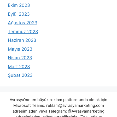
Ekim 2023
Eylül 2023
Ağustos 2023
Temmuz 2023
Haziran 2023
Mayıs 2023
Nisan 2023
Mart 2023
Şubat 2023
Avrasya'nın en büyük reklam platformunda olmak için
Microsoft Teams:
reklam@avrasyamarketing.com
adresimizden veya Telegram: @Avrasyamarketing
adresimizden irtibat kurabilirsiniz. (Tek iletişim