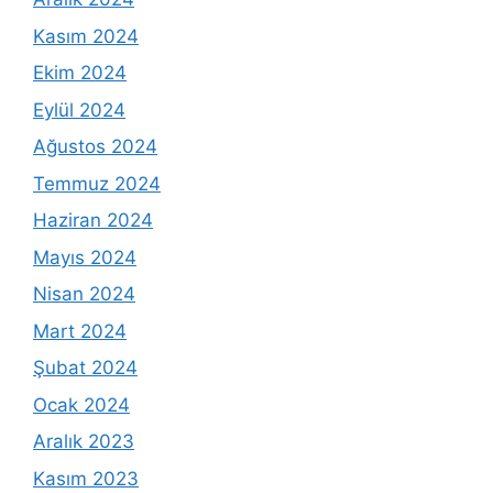
Kasım 2024
Ekim 2024
Eylül 2024
Ağustos 2024
Temmuz 2024
Haziran 2024
Mayıs 2024
Nisan 2024
Mart 2024
Şubat 2024
Ocak 2024
Aralık 2023
Kasım 2023