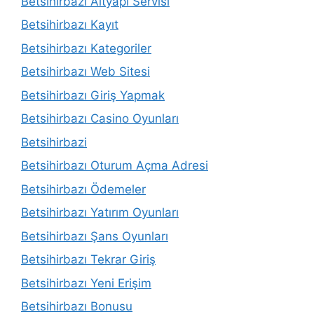
Betsihirbazı Altyapı Servisi
Betsihirbazı Kayıt
Betsihirbazı Kategoriler
Betsihirbazı Web Sitesi
Betsihirbazı Giriş Yapmak
Betsihirbazı Casino Oyunları
Betsihirbazi
Betsihirbazı Oturum Açma Adresi
Betsihirbazı Ödemeler
Betsihirbazı Yatırım Oyunları
Betsihirbazı Şans Oyunları
Betsihirbazı Tekrar Giriş
Betsihirbazı Yeni Erişim
Betsihirbazı Bonusu