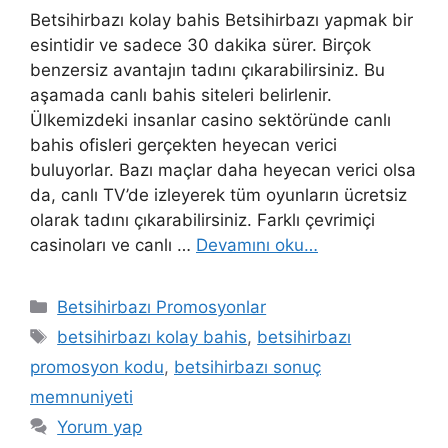
Betsihirbazı kolay bahis Betsihirbazı yapmak bir
esintidir ve sadece 30 dakika sürer. Birçok
benzersiz avantajın tadını çıkarabilirsiniz. Bu
aşamada canlı bahis siteleri belirlenir.
Ülkemizdeki insanlar casino sektöründe canlı
bahis ofisleri gerçekten heyecan verici
buluyorlar. Bazı maçlar daha heyecan verici olsa
da, canlı TV’de izleyerek tüm oyunların ücretsiz
olarak tadını çıkarabilirsiniz. Farklı çevrimiçi
casinoları ve canlı …
Devamını oku…
Kategoriler
Betsihirbazı Promosyonlar
Etiketler
betsihirbazı kolay bahis
,
betsihirbazı
promosyon kodu
,
betsihirbazı sonuç
memnuniyeti
Yorum yap