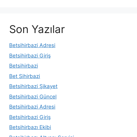
Son Yazılar
Betsihirbazi Adresi
Betsihirbazi Giriş
Betsihirbazi
Bet Sihirbazi
Betsihirbazi Şikayet
Betsihirbazi Güncel
Betsihirbazi Adresi
Betsihirbazi Giriş
Betsihirbazı Ekibi