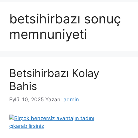
betsihirbazı sonuç
memnuniyeti
Betsihirbazı Kolay
Bahis
Eylül 10, 2025
Yazarı:
admin