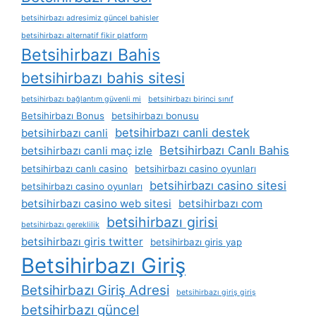
betsihirbazı adresimiz güncel bahisler
betsihirbazı alternatif fikir platform
Betsihirbazı Bahis
betsihirbazı bahis sitesi
betsihirbazı bağlantım güvenli mi
betsihirbazı birinci sınıf
Betsihirbazı Bonus
betsihirbazı bonusu
betsihirbazı canli destek
betsihirbazı canli
Betsihirbazı Canlı Bahis
betsihirbazı canli maç izle
betsihirbazı canlı casino
betsihirbazı casino oyunları
betsihirbazı casino sitesi
betsihirbazı casino oyunları
betsihirbazı casino web sitesi
betsihirbazı com
betsihirbazı girisi
betsihirbazı gereklilik
betsihirbazı giris twitter
betsihirbazı giris yap
Betsihirbazı Giriş
Betsihirbazı Giriş Adresi
betsihirbazı giriş giriş
betsihirbazı güncel