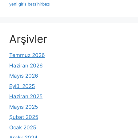
yeni giris betsihirbazı
Arşivler
Temmuz 2026
Haziran 2026
Mayıs 2026
Eylül 2025
Haziran 2025
Mayıs 2025
Şubat 2025
Ocak 2025
Aralık 2024