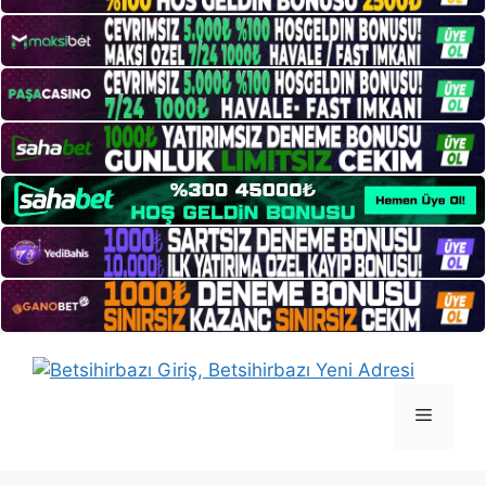
İçeriğe
atla
Menü