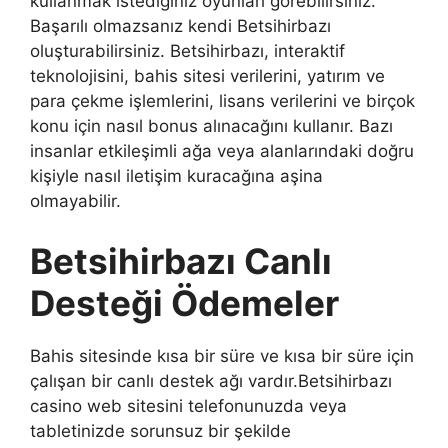
kullanmak istediğiniz oyunları görebilirsiniz.
Başarılı olmazsanız kendi Betsihirbazı
oluşturabilirsiniz. Betsihirbazı, interaktif
teknolojisini, bahis sitesi verilerini, yatırım ve
para çekme işlemlerini, lisans verilerini ve birçok
konu için nasıl bonus alınacağını kullanır. Bazı
insanlar etkileşimli ağa veya alanlarındaki doğru
kişiyle nasıl iletişim kuracağına aşina
olmayabilir.
Betsihirbazı Canlı
Desteği Ödemeler
Bahis sitesinde kısa bir süre ve kısa bir süre için
çalışan bir canlı destek ağı vardır.Betsihirbazı
casino web sitesini telefonunuzda veya
tabletinizde sorunsuz bir şekilde