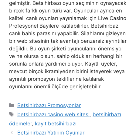
gelmiştir. Betsihirbazı oyun seçiminin oynayacak
birçok farklı oyun türü var. Oyuncular ayrıca en
kaliteli canlı oyunları yayınlamak için Live Casino
Profesyonel Bayilere katılabilirler. Betsihirbazı
canlı bahis parasını yapabilir. Silahlarını gizleyen
bir web sitesinin tek avantajı benzersiz ayrıntılar
değildir. Bu oyun şirketi oyuncularını önemsiyor
ve ne olursa olsun, sahip oldukları herhangi bir
sorunla onlara yardımcı oluyor. Kayıtlı üyeler,
mevcut birçok ikramiyeden birini isteyerek veya
ayrıntılı promosyon tekliflerine katılarak
oyunlarını önemli ölçüde genişletebilir.
Kategoriler
Betsihirbazı Promosyonlar
Etiketler
betsihirbazı casino web sitesi
,
betsihirbazı
ödemeler
,
kayit betsihirbazı
Betsihirbazı Yatırım Oyunları