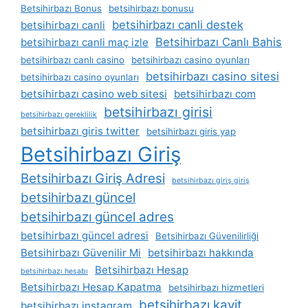
Betsihirbazı Bonus
betsihirbazı bonusu
betsihirbazı canli destek
betsihirbazı canli
Betsihirbazı Canlı Bahis
betsihirbazı canli maç izle
betsihirbazı canlı casino
betsihirbazı casino oyunları
betsihirbazı casino sitesi
betsihirbazı casino oyunları
betsihirbazı casino web sitesi
betsihirbazı com
betsihirbazı girisi
betsihirbazı gereklilik
betsihirbazı giris twitter
betsihirbazı giris yap
Betsihirbazı Giriş
Betsihirbazı Giriş Adresi
betsihirbazı giriş giriş
betsihirbazı güncel
betsihirbazı güncel adres
betsihirbazı güncel adresi
Betsihirbazı Güvenilirliği
Betsihirbazı Güvenilir Mi
betsihirbazı hakkında
Betsihirbazı Hesap
betsihirbazı hesabı
Betsihirbazı Hesap Kapatma
betsihirbazı hizmetleri
betsihirbazı kayit
betsihirbazı instagram