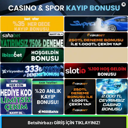
×
Betsihirbazı GİRİŞ İÇİN TIKLAYINIZ!