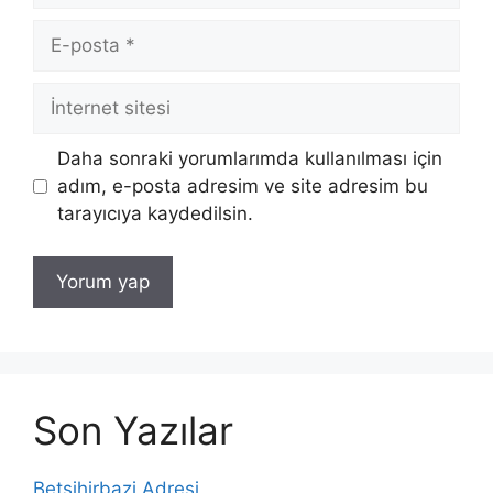
E-
posta
İnternet
sitesi
Daha sonraki yorumlarımda kullanılması için
adım, e-posta adresim ve site adresim bu
tarayıcıya kaydedilsin.
Son Yazılar
Betsihirbazi Adresi