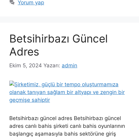
Yorum yap
Betsihirbazı Güncel
Adres
Ekim 5, 2024
Yazarı:
admin
Betsihirbazı güncel adres Betsihirbazı güncel
adres canlı bahis şirketi canlı bahis oyunlarının
başlangıç ​​aşamasıyla bahis sektörüne giriş