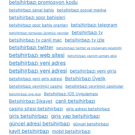
betsihirbazı promosyon kodu
betsihirbazı sanal bahis
betsihirbazı sosyal medya
betsihirbazı spor bahisleri
betsihirbazı telegram
betsihirbazı spor bahis oranları
betsihirbazı tv
betsihirbazı turnuvası ücretsiz yayınlar
betsihirbazı tv canli maç
betsihirbazı tv izle
betsihirbazı twitter
betsihirbazı twitter ve instagram güvenliği
betsihirbazı web sitesi
betsihirbazı yazılım uzmanı ekip
betsihirbazı yeni adres
betsihirbazı yeni adresi
betsihirbazı yeni giris
Betsihirbazı Üyelik
betsihirbazı yeni giriş adresi
betsihirbazı çevrimiçi casino
betsihirbazı çevrimiçi casinolar
Betsihirbazı İOS Uygulaması
betsihirbazı üye olun
canli betsihirbazı
Betsihirbazı Şikayet
casino sitesi betsihirbazı
giris adresi betsihirbazı
giris betsihirbazı
giris yap betsihirbazı
güncel adresi betsihirbazı
güncel betsihirbazı
kayit betsihirbazı
mobil betsihirbazı