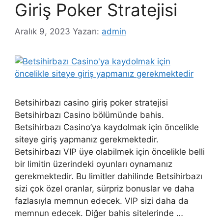
Giriş Poker Stratejisi
Aralık 9, 2023
Yazarı:
admin
Betsihirbazı casino giriş poker stratejisi
Betsihirbazı Casino bölümünde bahis.
Betsihirbazı Casino’ya kaydolmak için öncelikle
siteye giriş yapmanız gerekmektedir.
Betsihirbazı VIP üye olabilmek için öncelikle belli
bir limitin üzerindeki oyunları oynamanız
gerekmektedir. Bu limitler dahilinde Betsihirbazı
sizi çok özel oranlar, sürpriz bonuslar ve daha
fazlasıyla memnun edecek. VIP sizi daha da
memnun edecek. Diğer bahis sitelerinde …