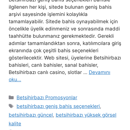
ilgilenen her kişi, sitede bulunan geniş bahis
arşivi sayesinde işlemini kolaylıkla
tamamlayabilir. Sitede bahis oynayabilmek için
öncelikle üyelik edinmeniz ve sonrasında maddi
taahhütte bulunmanız gerekmektedir. Gerekli
adımlar tamamlandıktan sonra, katılımcılara giriş
ekranında çok çeşitli bahis seçenekleri
gösterilecektir. Web sitesi, üyelerine Betsihirbazı
bahisleri, canlı bahisler, sanal bahisler,
Betsihirbazı canlı casino, slotlar …
Devamını
oku…
Kategoriler
Betsihirbazı Promosyonlar
Etiketler
betsihirbazı geniş bahis seçenekleri
,
betsihirbazı güncel
,
betsihirbazı yüksek görsel
kalite