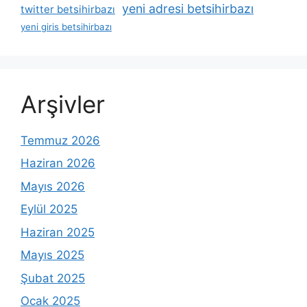
yeni adresi betsihirbazı
twitter betsihirbazı
yeni giris betsihirbazı
Arşivler
Temmuz 2026
Haziran 2026
Mayıs 2026
Eylül 2025
Haziran 2025
Mayıs 2025
Şubat 2025
Ocak 2025