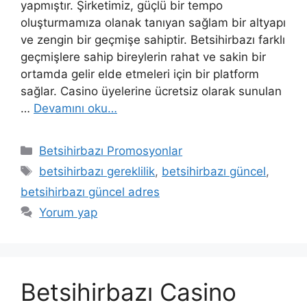
yapmıştır. Şirketimiz, güçlü bir tempo
oluşturmamıza olanak tanıyan sağlam bir altyapı
ve zengin bir geçmişe sahiptir. Betsihirbazı farklı
geçmişlere sahip bireylerin rahat ve sakin bir
ortamda gelir elde etmeleri için bir platform
sağlar. Casino üyelerine ücretsiz olarak sunulan
…
Devamını oku…
Kategoriler
Betsihirbazı Promosyonlar
Etiketler
betsihirbazı gereklilik
,
betsihirbazı güncel
,
betsihirbazı güncel adres
Yorum yap
Betsihirbazı Casino