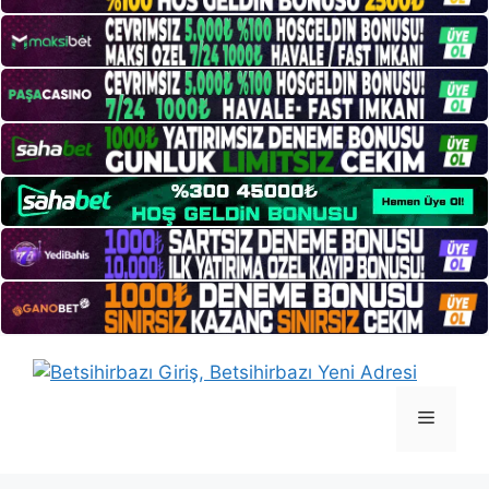
İçeriğe
atla
Menü