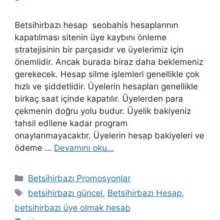
Betsihirbazı hesap seobahis hesaplarının
kapatılması sitenin üye kaybını önleme
stratejisinin bir parçasıdır ve üyelerimiz için
önemlidir. Ancak burada biraz daha beklemeniz
gerekecek. Hesap silme işlemleri genellikle çok
hızlı ve şiddetlidir. Üyelerin hesapları genellikle
birkaç saat içinde kapatılır. Üyelerden para
çekmenin doğru yolu budur. Üyelik bakiyeniz
tahsil edilene kadar program
onaylanmayacaktır. Üyelerin hesap bakiyeleri ve
ödeme …
Devamını oku…
Kategoriler
Betsihirbazı Promosyonlar
Etiketler
betsihirbazı güncel
,
Betsihirbazı Hesap
,
betsihirbazı üye olmak hesap