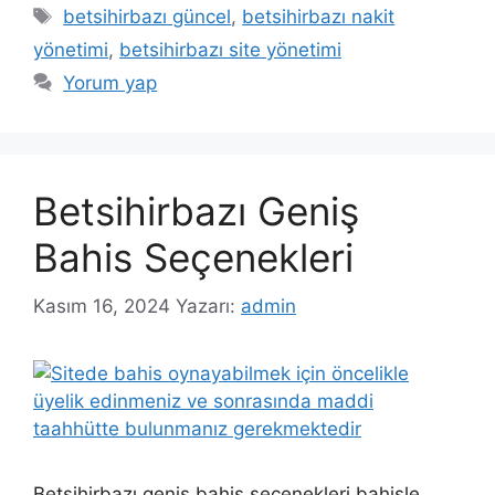
Etiketler
betsihirbazı güncel
,
betsihirbazı nakit
yönetimi
,
betsihirbazı site yönetimi
Yorum yap
Betsihirbazı Geniş
Bahis Seçenekleri
Kasım 16, 2024
Yazarı:
admin
Betsihirbazı geniş bahis seçenekleri bahisle