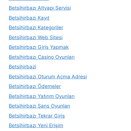
Betsihirbazı Altyapı Servisi
Betsihirbazı Kayıt
Betsihirbazı Kategoriler
Betsihirbazı Web Sitesi
Betsihirbazı Giriş Yapmak
Betsihirbazı Casino Oyunları
Betsihirbazi
Betsihirbazı Oturum Açma Adresi
Betsihirbazı Ödemeler
Betsihirbazı Yatırım Oyunları
Betsihirbazı Şans Oyunları
Betsihirbazı Tekrar Giriş
Betsihirbazı Yeni Erişim