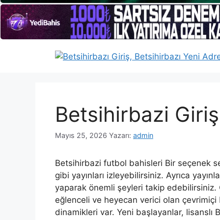
İçeriğe
atla
Betsihirbazi Giriş
Mayıs 25, 2026
Yazarı:
admin
Betsihirbazi futbol bahisleri Bir seçenek 
gibi yayınları izleyebilirsiniz. Ayrıca yayın
yaparak önemli şeyleri takip edebilirsiniz
eğlenceli ve heyecan verici olan çevrimiçi 
dinamikleri var. Yeni başlayanlar, lisanslı