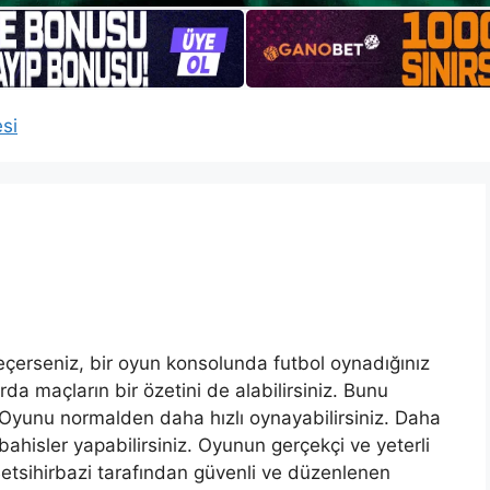
seçerseniz, bir oyun konsolunda futbol oynadığınız
larda maçların bir özetini de alabilirsiniz. Bunu
. Oyunu normalden daha hızlı oynayabilirsiniz. Daha
bahisler yapabilirsiniz. Oyunun gerçekçi ve yeterli
 Betsihirbazi tarafından güvenli ve düzenlenen