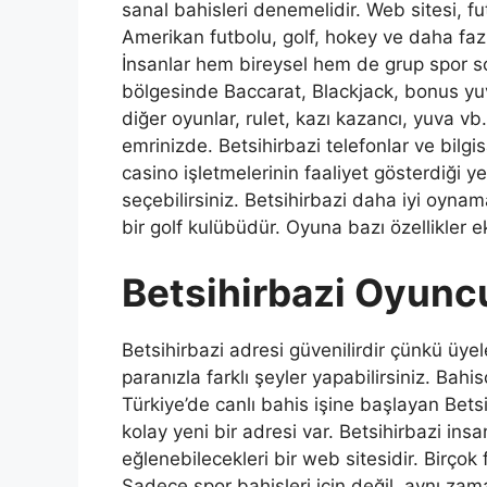
sanal bahisleri denemelidir. Web sitesi, fu
Amerikan futbolu, golf, hokey ve daha fazl
İnsanlar hem bireysel hem de grup spor so
bölgesinde Baccarat, Blackjack, bonus yuvas
diğer oyunlar, rulet, kazı kazancı, yuva vb.
emrinizde. Betsihirbazi telefonlar ve bilgi
casino işletmelerinin faaliyet gösterdiği 
seçebilirsiniz. Betsihirbazi daha iyi oyna
bir golf kulübüdür. Oyuna bazı özellikler ekl
Betsihirbazi Oyuncu
Betsihirbazi adresi güvenilirdir çünkü üyel
paranızla farklı şeyler yapabilirsiniz. Bah
Türkiye’de canlı bahis işine başlayan Bets
kolay yeni bir adresi var. Betsihirbazi ins
eğlenebilecekleri bir web sitesidir. Birçok 
Sadece spor bahisleri için değil, aynı zam