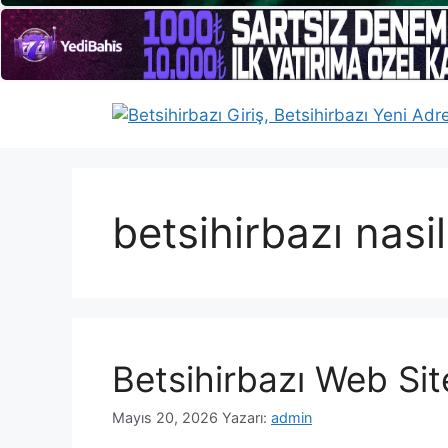
İçeriğe
atla
betsihirbazı nasil
Betsihirbazı Web Sit
Mayıs 20, 2026
Yazarı:
admin