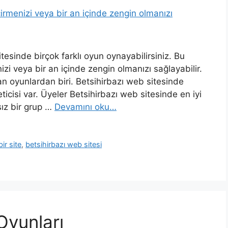
tesinde birçok farklı oyun oynayabilirsiniz. Bu
zi veya bir an içinde zengin olmanızı sağlayabilir.
an oyunlardan biri. Betsihirbazı web sitesinde
icisi var. Üyeler Betsihirbazı web sitesinde en iyi
sız bir grup …
Devamını oku…
bir site
,
betsihirbazı web sitesi
Oyunları