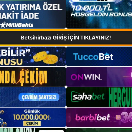
Betsihirbazı GİRİŞ İÇİN TIKLAYINIZ!