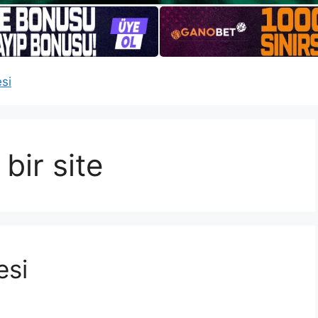
 bir site
esi