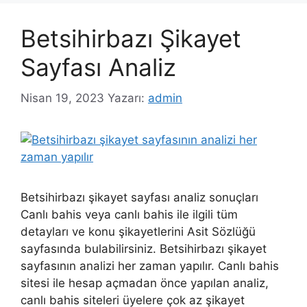
Betsihirbazı Şikayet
Sayfası Analiz
Nisan 19, 2023
Yazarı:
admin
Betsihirbazı şikayet sayfası analiz sonuçları
Canlı bahis veya canlı bahis ile ilgili tüm
detayları ve konu şikayetlerini Asit Sözlüğü
sayfasında bulabilirsiniz. Betsihirbazı şikayet
sayfasının analizi her zaman yapılır. Canlı bahis
sitesi ile hesap açmadan önce yapılan analiz,
canlı bahis siteleri üyelere çok az şikayet