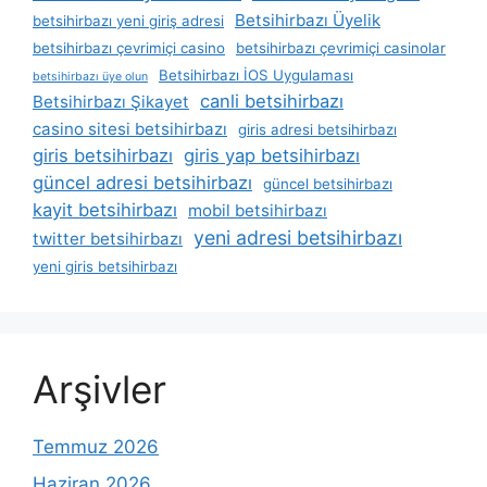
Betsihirbazı Üyelik
betsihirbazı yeni giriş adresi
betsihirbazı çevrimiçi casino
betsihirbazı çevrimiçi casinolar
Betsihirbazı İOS Uygulaması
betsihirbazı üye olun
canli betsihirbazı
Betsihirbazı Şikayet
casino sitesi betsihirbazı
giris adresi betsihirbazı
giris betsihirbazı
giris yap betsihirbazı
güncel adresi betsihirbazı
güncel betsihirbazı
kayit betsihirbazı
mobil betsihirbazı
yeni adresi betsihirbazı
twitter betsihirbazı
yeni giris betsihirbazı
Arşivler
Temmuz 2026
Haziran 2026