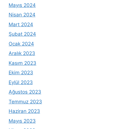
Mayıs 2024
Nisan 2024
Mart 2024
Şubat 2024
Ocak 2024
Aralık 2023
Kasım 2023
Ekim 2023
Eylül 2023
Ağustos 2023
Temmuz 2023
Haziran 2023
Mayıs 2023