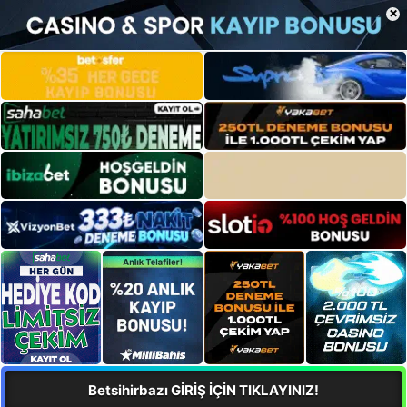
×
Betsihirbazı GİRİŞ İÇİN TIKLAYINIZ!