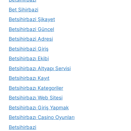
Bet Sihirbazi
Betsihirbazi Şikayet
Betsihirbazi Güncel
Betsihirbazi Adresi
Betsihirbazi Giriş
Betsihirbazı Ekibi
Betsihirbazı Altyapı Servisi
Betsihirbazı Kayıt
Betsihirbazı Kategoriler
Betsihirbazı Web Sitesi
Betsihirbazı Giriş Yapmak
Betsihirbazı Casino Oyunları
Betsihirbazi