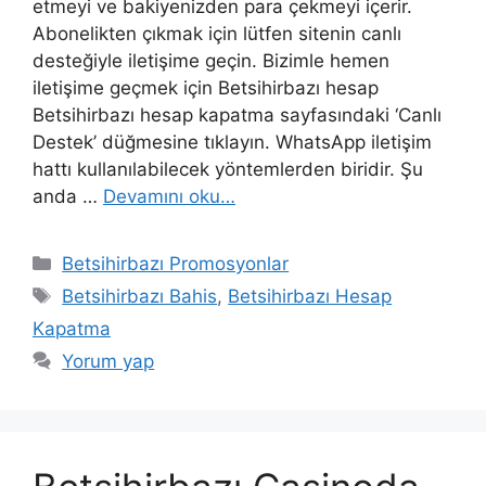
etmeyi ve bakiyenizden para çekmeyi içerir.
Abonelikten çıkmak için lütfen sitenin canlı
desteğiyle iletişime geçin. Bizimle hemen
iletişime geçmek için Betsihirbazı hesap
Betsihirbazı hesap kapatma sayfasındaki ‘Canlı
Destek’ düğmesine tıklayın. WhatsApp iletişim
hattı kullanılabilecek yöntemlerden biridir. Şu
anda …
Devamını oku…
Kategoriler
Betsihirbazı Promosyonlar
Etiketler
Betsihirbazı Bahis
,
Betsihirbazı Hesap
Kapatma
Yorum yap