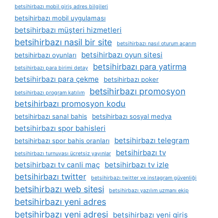
betsihirbazı mobil giriş adres bilgileri
betsihirbazı mobil uygulaması
betsihirbazı müşteri hizmetleri
betsihirbazı nasil bir site
betsihirbazı nasıl oturum açarım
betsihirbazı oyun sitesi
betsihirbazı oyunları
betsihirbazı para yatirma
betsihirbazı para birimi detay
betsihirbazı para çekme
betsihirbazı poker
betsihirbazı promosyon
betsihirbazı program katılım
betsihirbazı promosyon kodu
betsihirbazı sanal bahis
betsihirbazı sosyal medya
betsihirbazı spor bahisleri
betsihirbazı telegram
betsihirbazı spor bahis oranları
betsihirbazı tv
betsihirbazı turnuvası ücretsiz yayınlar
betsihirbazı tv canli maç
betsihirbazı tv izle
betsihirbazı twitter
betsihirbazı twitter ve instagram güvenliği
betsihirbazı web sitesi
betsihirbazı yazılım uzmanı ekip
betsihirbazı yeni adres
betsihirbazı yeni adresi
betsihirbazı yeni giris