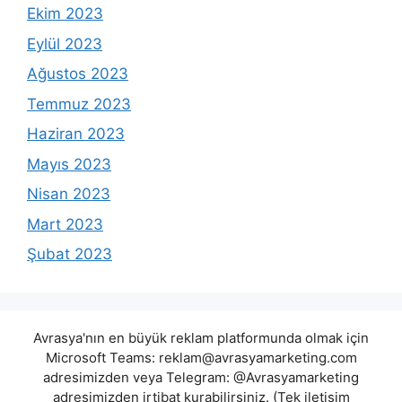
Ekim 2023
Eylül 2023
Ağustos 2023
Temmuz 2023
Haziran 2023
Mayıs 2023
Nisan 2023
Mart 2023
Şubat 2023
Avrasya'nın en büyük reklam platformunda olmak için
Microsoft Teams:
reklam@avrasyamarketing.com
adresimizden veya Telegram: @Avrasyamarketing
adresimizden irtibat kurabilirsiniz. (Tek iletişim