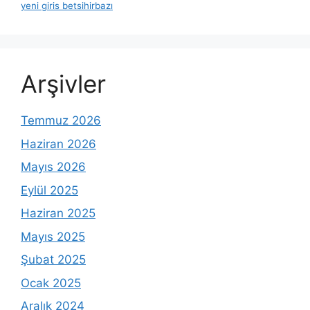
yeni giris betsihirbazı
Arşivler
Temmuz 2026
Haziran 2026
Mayıs 2026
Eylül 2025
Haziran 2025
Mayıs 2025
Şubat 2025
Ocak 2025
Aralık 2024