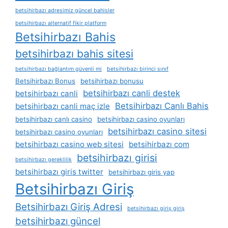
betsihirbazı adresimiz güncel bahisler
betsihirbazı alternatif fikir platform
Betsihirbazı Bahis
betsihirbazı bahis sitesi
betsihirbazı bağlantım güvenli mi
betsihirbazı birinci sınıf
Betsihirbazı Bonus
betsihirbazı bonusu
betsihirbazı canli destek
betsihirbazı canli
Betsihirbazı Canlı Bahis
betsihirbazı canli maç izle
betsihirbazı canlı casino
betsihirbazı casino oyunları
betsihirbazı casino sitesi
betsihirbazı casino oyunları
betsihirbazı casino web sitesi
betsihirbazı com
betsihirbazı girisi
betsihirbazı gereklilik
betsihirbazı giris twitter
betsihirbazı giris yap
Betsihirbazı Giriş
Betsihirbazı Giriş Adresi
betsihirbazı giriş giriş
betsihirbazı güncel