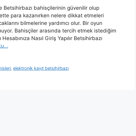
 Betsihirbazı bahisçilerinin güvenilir olup
ette para kazanırken nelere dikkat etmeleri
acaklarını bilmelerine yardımcı olur. Bir oyun
uyor. Bahisçiler arasında tercih etmek istediğim
ı Hesabınıza Nasıl Giriş Yapılır Betsihirbazı
ku…
isleri
,
elektronik kayıt betsihirbazı