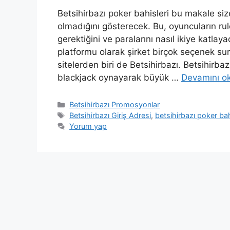
Betsihirbazı poker bahisleri bu makale size
olmadığını gösterecek. Bu, oyuncuların rul
gerektiğini ve paralarını nasıl ikiye katlay
platformu olarak şirket birçok seçenek sun
sitelerden biri de Betsihirbazı. Betsihirbaz
blackjack oynayarak büyük …
Devamını o
Kategoriler
Betsihirbazı Promosyonlar
Etiketler
Betsihirbazı Giriş Adresi
,
betsihirbazı poker bah
Yorum yap