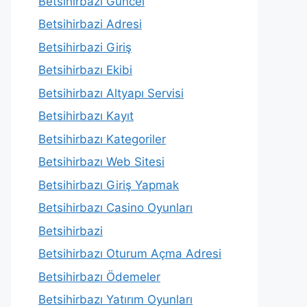
Betsihirbazi Güncel
Betsihirbazi Adresi
Betsihirbazi Giriş
Betsihirbazı Ekibi
Betsihirbazı Altyapı Servisi
Betsihirbazı Kayıt
Betsihirbazı Kategoriler
Betsihirbazı Web Sitesi
Betsihirbazı Giriş Yapmak
Betsihirbazı Casino Oyunları
Betsihirbazi
Betsihirbazı Oturum Açma Adresi
Betsihirbazı Ödemeler
Betsihirbazı Yatırım Oyunları