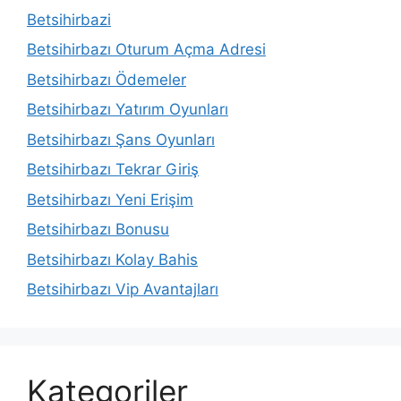
Betsihirbazi
Betsihirbazı Oturum Açma Adresi
Betsihirbazı Ödemeler
Betsihirbazı Yatırım Oyunları
Betsihirbazı Şans Oyunları
Betsihirbazı Tekrar Giriş
Betsihirbazı Yeni Erişim
Betsihirbazı Bonusu
Betsihirbazı Kolay Bahis
Betsihirbazı Vip Avantajları
Kategoriler