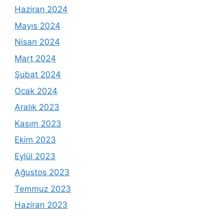
Haziran 2024
Mayıs 2024
Nisan 2024
Mart 2024
Şubat 2024
Ocak 2024
Aralık 2023
Kasım 2023
Ekim 2023
Eylül 2023
Ağustos 2023
Temmuz 2023
Haziran 2023