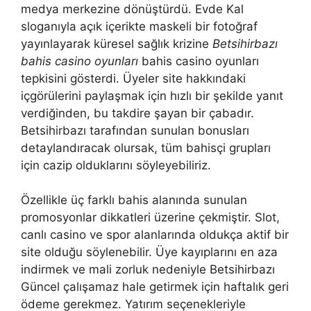
medya merkezine dönüştürdü. Evde Kal
sloganıyla açık içerikte maskeli bir fotoğraf
yayınlayarak küresel sağlık krizine
Betsihirbazı
bahis casino oyunları
bahis casino oyunları
tepkisini gösterdi. Üyeler site hakkındaki
içgörülerini paylaşmak için hızlı bir şekilde yanıt
verdiğinden, bu takdire şayan bir çabadır.
Betsihirbazı tarafından sunulan bonusları
detaylandıracak olursak, tüm bahisçi grupları
için cazip olduklarını söyleyebiliriz.
Özellikle üç farklı bahis alanında sunulan
promosyonlar dikkatleri üzerine çekmiştir. Slot,
canlı casino ve spor alanlarında oldukça aktif bir
site olduğu söylenebilir. Üye kayıplarını en aza
indirmek ve mali zorluk nedeniyle Betsihirbazı
Güncel çalışamaz hale getirmek için haftalık geri
ödeme gerekmez. Yatırım seçenekleriyle