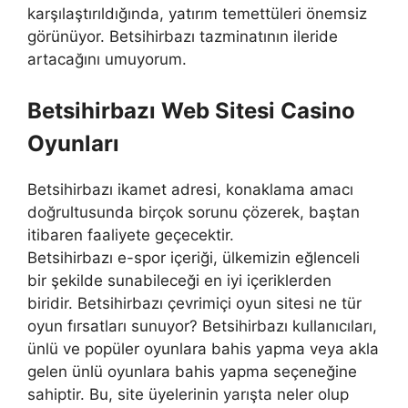
karşılaştırıldığında, yatırım temettüleri önemsiz
görünüyor. Betsihirbazı tazminatının ileride
artacağını umuyorum.
Betsihirbazı Web Sitesi Casino
Oyunları
Betsihirbazı ikamet adresi, konaklama amacı
doğrultusunda birçok sorunu çözerek, baştan
itibaren faaliyete geçecektir.
Betsihirbazı e-spor içeriği, ülkemizin eğlenceli
bir şekilde sunabileceği en iyi içeriklerden
biridir. Betsihirbazı çevrimiçi oyun sitesi ne tür
oyun fırsatları sunuyor? Betsihirbazı kullanıcıları,
ünlü ve popüler oyunlara bahis yapma veya akla
gelen ünlü oyunlara bahis yapma seçeneğine
sahiptir. Bu, site üyelerinin yarışta neler olup