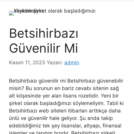
Betsihirbazı
Güvenilir Mi
Kasım 11, 2023
Yazarı:
admin
Betsihirbazı güvenilir mi Betsihirbazı güvenebilir
misin? Bu sorunun en bariz cevabı sitenin sağ
alt köşesinde yer alan lisans rozetidir. Yeni bir
şirket olarak başladığımızı söylemeliyim. Tabii ki
Betsihirbazı web siteleri itibarları arttıkça daha
ünlü ve güvenilir hale geliyor. Şu anda takip
edebildiğimiz tek şey lisanslar, altyapı, finansal
işlemler ve tanıtım hızıdır. Betsihirbazı şirketi