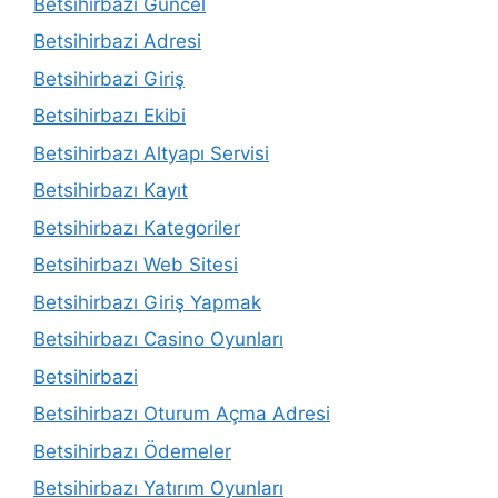
Betsihirbazi Güncel
Betsihirbazi Adresi
Betsihirbazi Giriş
Betsihirbazı Ekibi
Betsihirbazı Altyapı Servisi
Betsihirbazı Kayıt
Betsihirbazı Kategoriler
Betsihirbazı Web Sitesi
Betsihirbazı Giriş Yapmak
Betsihirbazı Casino Oyunları
Betsihirbazi
Betsihirbazı Oturum Açma Adresi
Betsihirbazı Ödemeler
Betsihirbazı Yatırım Oyunları