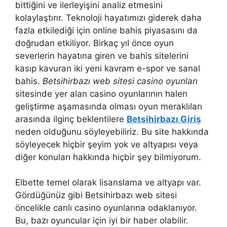
bittiğini ve ilerleyişini analiz etmesini
kolaylaştırır. Teknoloji hayatımızı giderek daha
fazla etkilediği için online bahis piyasasını da
doğrudan etkiliyor. Birkaç yıl önce oyun
severlerin hayatına giren ve bahis sitelerini
kasıp kavuran iki yeni kavram e-spor ve sanal
bahis.
Betsihirbazı web sitesi casino oyunları
sitesinde yer alan casino oyunlarının halen
geliştirme aşamasında olması oyun meraklıları
arasında ilginç beklentilere
Betsihirbazı Giriş
neden olduğunu söyleyebiliriz. Bu site hakkında
söyleyecek hiçbir şeyim yok ve altyapısı veya
diğer konuları hakkında hiçbir şey bilmiyorum.
Elbette temel olarak lisanslama ve altyapı var.
Gördüğünüz gibi Betsihirbazı web sitesi
öncelikle canlı casino oyunlarına odaklanıyor.
Bu, bazı oyuncular için iyi bir haber olabilir.