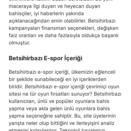
maceraya ilgi duyan ve heyecan duyan
bahisçiler, iyi haberlerin yakında
açıklanacağından emin olabilirler. Betsihirbazı
kampanyaları finansman seçenekleri, değişken
faiz oranları ve daha fazlasıyla oldukça başarılı
olmuştur.
Betsihirbazı E-spor İçeriği
Betsihirbazı e-spor içeriği, ülkemizin eğlenceli
bir şekilde sunabileceği en iyi içeriklerden
biridir.
Betsihirbazı e-spor i̇çeriği
çevrimiçi oyun
sitesi ne tür oyun fırsatları sunuyor? Betsihirbazı
kullanıcıları, ünlü ve popüler oyunlara bahis
yapma veya akla gelen ünlü oyunlara bahis
yapma seçeneğine sahiptir. Bu, site üyelerinin
yarışta neler olup bittiğini ve ilerleyişini analiz
etmesini kolaylaştırır. Teknoloji hayatımızı