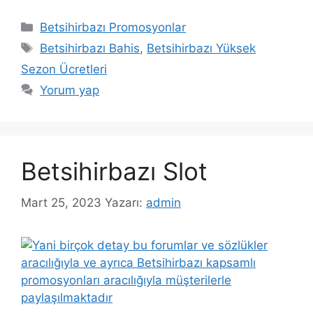
Kategoriler
Betsihirbazı Promosyonlar
Etiketler
Betsihirbazı Bahis
,
Betsihirbazı Yüksek
Sezon Ücretleri
Yorum yap
Betsihirbazı Slot
Mart 25, 2023
Yazarı:
admin