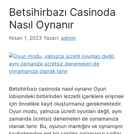
Betsihirbazı Casinoda
Nasıl Oynanır
Nisan 1, 2023
Yazarı:
admin
Betsihirbazı casinoda nasıl oynanır Oyun
lobisindeki birbirinden lezzetli içeriklere erişmek
için öncelikle kayıt oluşturmanız gerekmektedir.
Oyun modu, yalnızca ücretli oyunları değil, aynı
zamanda ücretsiz denemeleri de oynamanıza
olanak tanır. Bu, oyunun mantığını ve oynanışını
kaybetmeden net bir şekilde anlamanızı sağlar.