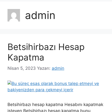
admin
Betsihirbazı Hesap
Kapatma
Nisan 5, 2023
Yazarı:
admin
Betsihirbazı hesap kapatma Hesabını kapatmak
isteyen Betsihirbazı hesap kapatma bunu