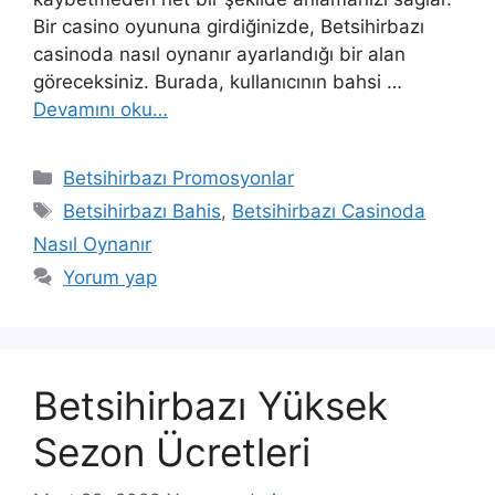
Bir casino oyununa girdiğinizde, Betsihirbazı
casinoda nasıl oynanır ayarlandığı bir alan
göreceksiniz. Burada, kullanıcının bahsi …
Devamını oku…
Kategoriler
Betsihirbazı Promosyonlar
Etiketler
Betsihirbazı Bahis
,
Betsihirbazı Casinoda
Nasıl Oynanır
Yorum yap
Betsihirbazı Yüksek
Sezon Ücretleri