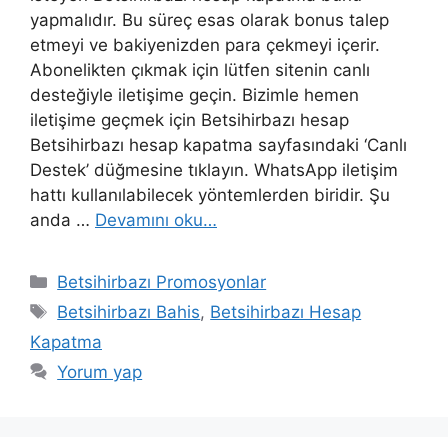
yapmalıdır. Bu süreç esas olarak bonus talep
etmeyi ve bakiyenizden para çekmeyi içerir.
Abonelikten çıkmak için lütfen sitenin canlı
desteğiyle iletişime geçin. Bizimle hemen
iletişime geçmek için Betsihirbazı hesap
Betsihirbazı hesap kapatma sayfasındaki ‘Canlı
Destek’ düğmesine tıklayın. WhatsApp iletişim
hattı kullanılabilecek yöntemlerden biridir. Şu
anda …
Devamını oku…
Kategoriler
Betsihirbazı Promosyonlar
Etiketler
Betsihirbazı Bahis
,
Betsihirbazı Hesap
Kapatma
Yorum yap