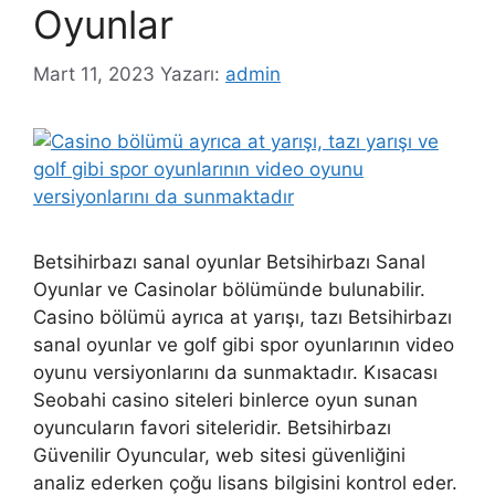
Oyunlar
Mart 11, 2023
Yazarı:
admin
Betsihirbazı sanal oyunlar Betsihirbazı Sanal
Oyunlar ve Casinolar bölümünde bulunabilir.
Casino bölümü ayrıca at yarışı, tazı Betsihirbazı
sanal oyunlar ve golf gibi spor oyunlarının video
oyunu versiyonlarını da sunmaktadır. Kısacası
Seobahi casino siteleri binlerce oyun sunan
oyuncuların favori siteleridir. Betsihirbazı
Güvenilir Oyuncular, web sitesi güvenliğini
analiz ederken çoğu lisans bilgisini kontrol eder.