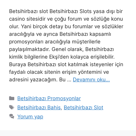
Betsihirbazı slot Betsihirbazı Slots yasa dışı bir
casino sitesidir ve çoğu forum ve sözlüğe konu
olur. Yani birçok detay bu forumlar ve sözlükler
aracılığıyla ve ayrıca Betsihirbazı kapsamlı
promosyonları aracılığıyla müşterilerle
paylaşılmaktadır. Genel olarak, Betsihirbazı
kimlik bilgilerine Ekşi’den kolayca erişilebilir.
Buraya Betsihirbazı slot katılmak isteyenler için
faydalı olacak sitenin erişim yöntemini ve
adresini yazacağım. Bu …
Devamını oku…
Kategoriler
Betsihirbazı Promosyonlar
Etiketler
Betsihirbazı Bahis
,
Betsihirbazı Slot
Yorum yap