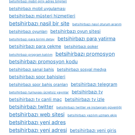
betsihirbazı mobil giriş adres bilgileri
betsihirbazı mobil uygulaması
betsihirbazı müşteri hizmetleri
betsihirbazı nasil bir site
betsihirbazı nasıl oturum açarım
betsihirbazı oyun sitesi
betsihirbazı oyunları
betsihirbazı para yatirma
betsihirbazı para birimi detay
betsihirbazı para çekme
betsihirbazı poker
betsihirbazı promosyon
betsihirbazı program katılım
betsihirbazı promosyon kodu
betsihirbazı sanal bahis
betsihirbazı sosyal medya
betsihirbazı spor bahisleri
betsihirbazı telegram
betsihirbazı spor bahis oranları
betsihirbazı tv
betsihirbazı turnuvası ücretsiz yayınlar
betsihirbazı tv canli maç
betsihirbazı tv izle
betsihirbazı twitter
betsihirbazı twitter ve instagram güvenliği
betsihirbazı web sitesi
betsihirbazı yazılım uzmanı ekip
betsihirbazı yeni adres
betsihirbazı yeni adresi
betsihirbazı yeni giris