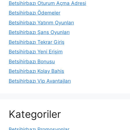
Betsihirbazı Oturum Açma Adresi
Betsihirbazı Ödemeler
Betsihirbazı Yatırım Oyunları
Betsihirbazı Şans Oyunları
Betsihirbazı Tekrar Giriş
Betsihirbazı Yeni Erişim
Betsihirbazı Bonusu
Betsihirbazı Kolay Bahis
Betsihirbazı Vip Avantajları
Kategoriler
Betsihirbazı Promosyonlar