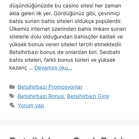
düşündüğünüzde bu casino sitesi her zaman
akla gelen ilk yer. Gördüğünüz gibi, çevrimiçi
bahis sunan bahis siteleri oldukça popülerdir.
Ülkemiz internet üzerinden bahis imkanı sunan
sitelerle dolu olduğundan bahisçiler kaliteli ve
yüksek bonus veren siteleri tercih etmektedir.
Betsihirbazı bonus de onlardan biri. Seobahi
bahis siteleri, farklı bonus türleri ve yüksek
kazanç …
Devamını oku…
Kategoriler
Betsihirbazı Promosyonlar
Etiketler
Betsihirbazı Bonus
,
Betsihirbazı Giriş
Yorum yap