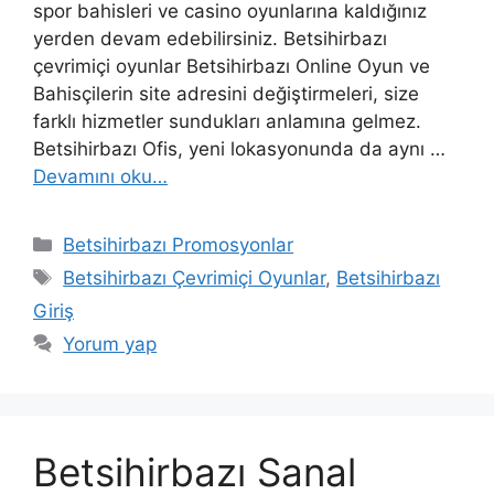
spor bahisleri ve casino oyunlarına kaldığınız
yerden devam edebilirsiniz. Betsihirbazı
çevrimiçi oyunlar Betsihirbazı Online Oyun ve
Bahisçilerin site adresini değiştirmeleri, size
farklı hizmetler sundukları anlamına gelmez.
Betsihirbazı Ofis, yeni lokasyonunda da aynı …
Devamını oku…
Kategoriler
Betsihirbazı Promosyonlar
Etiketler
Betsihirbazı Çevrimiçi Oyunlar
,
Betsihirbazı
Giriş
Yorum yap
Betsihirbazı Sanal