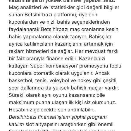
Maç analizleri ve istatistikler gibi değerli bilgiler
sunan Betsihirbazı platformu, üyelerin
kuponlardan ve hızlı bahis seçeneklerinden
faydalanarak Betsihirbazı maç oranlarına kesin
bahis yapmalarına olanak tanıyor. Bahisçiler
ayrıca katılımcıların kazançlarını artırmak için
reklam hizmetleri de sağlar. Her mevduat farklı
bir faiz oranıyla finanse edilir. Kazancınızı
katlayan ‘süper kombinasyon’ promosyonu toplu
kuponlara otomatik olarak uygulanır. Ancak
basketbol, tenis, voleybol ve hokey gibi çeşitli
spor dallarında da yüksek bahisli maçlar vardır.
Sürekli olarak aynı oyunu kazansanız bile
maksimum puana ulaşan ilk kişi siz olursunuz.
Hesabınız gelecekte sonlandırılabilir.
Betsihirbazı finansal i̇şlem şüphe program
katılım
slot altyapısını araştırırken gibi önemli