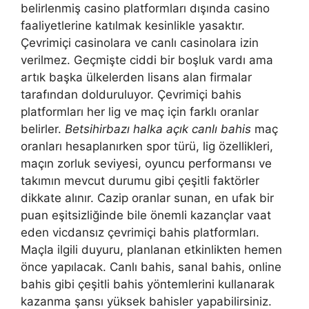
belirlenmiş casino platformları dışında casino
faaliyetlerine katılmak kesinlikle yasaktır.
Çevrimiçi casinolara ve canlı casinolara izin
verilmez. Geçmişte ciddi bir boşluk vardı ama
artık başka ülkelerden lisans alan firmalar
tarafından dolduruluyor. Çevrimiçi bahis
platformları her lig ve maç için farklı oranlar
belirler.
Betsihirbazı halka açık canlı bahis
maç
oranları hesaplanırken spor türü, lig özellikleri,
maçın zorluk seviyesi, oyuncu performansı ve
takımın mevcut durumu gibi çeşitli faktörler
dikkate alınır. Cazip oranlar sunan, en ufak bir
puan eşitsizliğinde bile önemli kazançlar vaat
eden vicdansız çevrimiçi bahis platformları.
Maçla ilgili duyuru, planlanan etkinlikten hemen
önce yapılacak. Canlı bahis, sanal bahis, online
bahis gibi çeşitli bahis yöntemlerini kullanarak
kazanma şansı yüksek bahisler yapabilirsiniz.