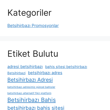
Kategoriler
Betsihirbazı Promosyonlar
Etiket Bulutu
adresi betsihirbazı
bahis sitesi betsihirbazı
betsihirbazı adres
Betsihirbazi
Betsihirbazı Adresi
betsihirbazı adresimiz güncel bahisler
betsihirbazı alternatif fikir platform
Betsihirbazı Bahis
betsihirbazı bahis sitesi