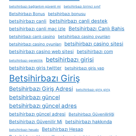
betsihirbazı bağlantım güvenli mi
betsihirbazı birinci sınıf
Betsihirbazı Bonus
betsihirbazı bonusu
betsihirbazı canli destek
betsihirbazı canli
Betsihirbazı Canlı Bahis
betsihirbazı canli maç izle
betsihirbazı canlı casino
betsihirbazı casino oyunları
betsihirbazı casino sitesi
betsihirbazı casino oyunları
betsihirbazı casino web sitesi
betsihirbazı com
betsihirbazı girisi
betsihirbazı gereklilik
betsihirbazı giris twitter
betsihirbazı giris yap
Betsihirbazı Giriş
Betsihirbazı Giriş Adresi
betsihirbazı giriş giriş
betsihirbazı güncel
betsihirbazı güncel adres
betsihirbazı güncel adresi
Betsihirbazı Güvenilirliği
Betsihirbazı Güvenilir Mi
betsihirbazı hakkında
Betsihirbazı Hesap
betsihirbazı hesabı