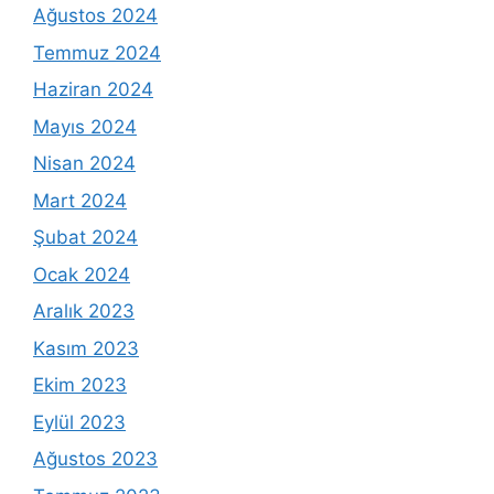
Ağustos 2024
Temmuz 2024
Haziran 2024
Mayıs 2024
Nisan 2024
Mart 2024
Şubat 2024
Ocak 2024
Aralık 2023
Kasım 2023
Ekim 2023
Eylül 2023
Ağustos 2023